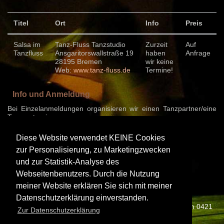
Titel
Ort
Info
Preis
Salsa im
Tanz-Fluss Tanzstudio
Zurzeit
Auf
Tanzfluss
Ansgaritorswallstraße 19
haben
Anfrage
28195 Bremen
wir keine
Web:
www.tanz-fluss.de
Termine!
Info und Anmeldung
Bei Einzelanmeldungen organisieren wir einen Tanzpartner/eine
Tanzpartnerin.
Corinna Rolf
Diese Website verwendet KEINE Cookies
Fon 0421 22341 29 / 0421 894656 / 0172 8663491
zur Personalisierung, zu Marketingzwecken
Email
corinna@tanzen-bremen.de
und zur Statistik-Analyse des
Zurück zur Übersicht
Webseitenbenutzers. Durch die Nutzung
meiner Website erklären Sie sich mit meiner
Datenschutzerklärung einverstanden.
Corinna Rolf | Mary-Astell-Straße 3 | 28359 Bremen | Fon 0421
Zur Datenschutzerklärung
22341 29 | Mail
corinna@tanzen-bremen.de